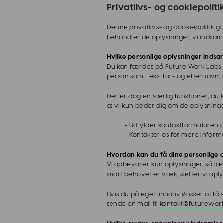
Privatlivs- og cookiepoliti
Denne privatlivs- og cookiepolitik g
behandler de oplysninger, vi indsamler
Hvilke personlige oplysninger indsa
Du kan færdes på Future Work Labs hj
person som f.eks. for- og efternavn
Der er dog en særlig funktioner, du
at vi kun beder dig om de oplysning
- Udfylder kontaktformularen 
- Kontakter os for mere informa
Hvordan kan du få dine personlige o
Vi opbevarer kun oplysninger, så læng
snart behovet er væk, sletter vi opl
Hvis du på eget initiativ ønsker at f
sende en mail til 
kontakt@futurewor
Hvilke øvrige oplysninger indsamler