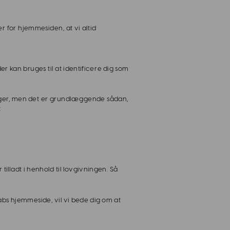
for hjemmesiden, at vi altid 
kan bruges til at identificere dig som 
inger, men det er grundlæggende sådan, 
:
ept
lladt i henhold til lovgivningen. Så 
abs hjemmeside, vil vi bede dig om at 