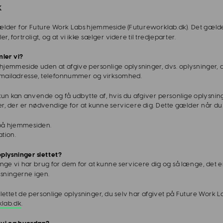
k
ælder for Future Work Labs hjemmeside (Futureworklab.dk). Det gælder 
, fortroligt, og at vi ikke sælger videre til tredjeparter. 
mler vi?
emmeside uden at afgive personlige oplysninger, dvs. oplysninger, der 
, mailadresse, telefonnummer og virksomhed. 
 kun kan anvende og få udbytte af, hvis du afgiver personlige oplysn
er, der er nødvendige for at kunne servicere dig. Dette gælder når du
på hjemmesiden. 
tion. 
Acc
plysninger slettet?
e vi har brug for dem for at kunne servicere dig og så længe, det er ti
ysningerne igen. 
å slettet de personlige oplysninger, du selv har afgivet på Future Work L
klab.dk
.
 vi og hvordan? 