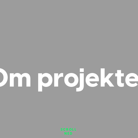
Om projekte
SCROLL
NED
KLER OM FUTURE WORK LAB