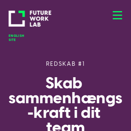
OM PROJEKTET >
ENGLISH 
SITE
REDSKAB #1
Skab 
sammenhængs
-kraft i dit 
team