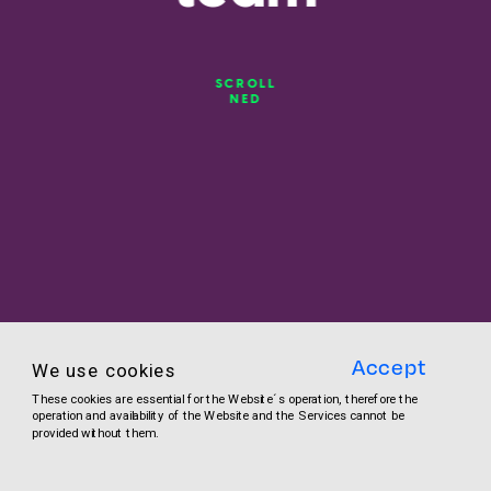
SCROLL
NED
Accept
We use cookies
These cookies are essential for the Website´s operation, therefore the 
operation and availability of the Website and the Services cannot be 
provided without them.
Få større kendskab til hinanden på tværs 
af teamet